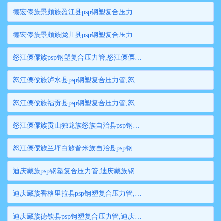
德宏傣族景颇族盈江县psp钢塑复合压力管,德宏傣族景颇族盈江县钢塑复合管,德宏傣族景颇族盈江县衬塑钢管,德宏傣族景颇族盈江县psp钢塑复合穿线管,德宏傣族景颇族盈江县内衬塑复合钢管
德宏傣族景颇族陇川县psp钢塑复合压力管,德宏傣族景颇族陇川县钢塑复合管,德宏傣族景颇族陇川县衬塑钢管,德宏傣族景颇族陇川县psp钢塑复合穿线管,德宏傣族景颇族陇川县内衬塑复合钢管
怒江傈僳族psp钢塑复合压力管,怒江傈僳族钢塑复合管,怒江傈僳族衬塑钢管,怒江傈僳族psp钢塑复合穿线管,怒江傈僳族内衬塑复合钢管
怒江傈僳族泸水县psp钢塑复合压力管,怒江傈僳族泸水县钢塑复合管,怒江傈僳族泸水县衬塑钢管,怒江傈僳族泸水县psp钢塑复合穿线管,怒江傈僳族泸水县内衬塑复合钢管
怒江傈僳族福贡县psp钢塑复合压力管,怒江傈僳族福贡县钢塑复合管,怒江傈僳族福贡县衬塑钢管,怒江傈僳族福贡县psp钢塑复合穿线管,怒江傈僳族福贡县内衬塑复合钢管
怒江傈僳族贡山独龙族怒族自治县psp钢塑复合压力管,怒江傈僳族贡山独龙族怒族自治县钢塑复合管,怒江傈僳族贡山独龙族怒族自治县衬塑钢管,怒江傈僳族贡山独龙族怒族自治县psp钢塑复合穿线管,怒江傈僳族贡山独龙族怒族自治县内衬塑复合钢管
怒江傈僳族兰坪白族普米族自治县psp钢塑复合压力管,怒江傈僳族兰坪白族普米族自治县钢塑复合管,怒江傈僳族兰坪白族普米族自治县衬塑钢管,怒江傈僳族兰坪白族普米族自治县psp钢塑复合穿线管,怒江傈僳族兰坪白族普米族自治县内衬塑复合钢管
迪庆藏族psp钢塑复合压力管,迪庆藏族钢塑复合管,迪庆藏族衬塑钢管,迪庆藏族psp钢塑复合穿线管,迪庆藏族内衬塑复合钢管
迪庆藏族香格里拉县psp钢塑复合压力管,迪庆藏族香格里拉县钢塑复合管,迪庆藏族香格里拉县衬塑钢管,迪庆藏族香格里拉县psp钢塑复合穿线管,迪庆藏族香格里拉县内衬塑复合钢管
迪庆藏族德钦县psp钢塑复合压力管,迪庆藏族德钦县钢塑复合管,迪庆藏族德钦县衬塑钢管,迪庆藏族德钦县psp钢塑复合穿线管,迪庆藏族德钦县内衬塑复合钢管