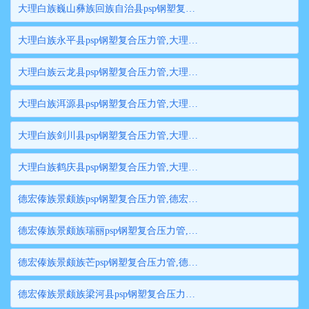
大理白族巍山彝族回族自治县psp钢塑复合压力管,大理白族巍山彝族回族自治县钢塑复合管,大理白族巍山彝族回族自治县衬塑钢管,大理白族巍山彝族回族自治县psp钢塑复合穿线管,大理白族巍山彝族回族自治县内衬塑复合钢管
大理白族永平县psp钢塑复合压力管,大理白族永平县钢塑复合管,大理白族永平县衬塑钢管,大理白族永平县psp钢塑复合穿线管,大理白族永平县内衬塑复合钢管
大理白族云龙县psp钢塑复合压力管,大理白族云龙县钢塑复合管,大理白族云龙县衬塑钢管,大理白族云龙县psp钢塑复合穿线管,大理白族云龙县内衬塑复合钢管
大理白族洱源县psp钢塑复合压力管,大理白族洱源县钢塑复合管,大理白族洱源县衬塑钢管,大理白族洱源县psp钢塑复合穿线管,大理白族洱源县内衬塑复合钢管
大理白族剑川县psp钢塑复合压力管,大理白族剑川县钢塑复合管,大理白族剑川县衬塑钢管,大理白族剑川县psp钢塑复合穿线管,大理白族剑川县内衬塑复合钢管
大理白族鹤庆县psp钢塑复合压力管,大理白族鹤庆县钢塑复合管,大理白族鹤庆县衬塑钢管,大理白族鹤庆县psp钢塑复合穿线管,大理白族鹤庆县内衬塑复合钢管
德宏傣族景颇族psp钢塑复合压力管,德宏傣族景颇族钢塑复合管,德宏傣族景颇族衬塑钢管,德宏傣族景颇族psp钢塑复合穿线管,德宏傣族景颇族内衬塑复合钢管
德宏傣族景颇族瑞丽psp钢塑复合压力管,德宏傣族景颇族瑞丽钢塑复合管,德宏傣族景颇族瑞丽衬塑钢管,德宏傣族景颇族瑞丽psp钢塑复合穿线管,德宏傣族景颇族瑞丽内衬塑复合钢管
德宏傣族景颇族芒psp钢塑复合压力管,德宏傣族景颇族芒钢塑复合管,德宏傣族景颇族芒衬塑钢管,德宏傣族景颇族芒psp钢塑复合穿线管,德宏傣族景颇族芒内衬塑复合钢管
德宏傣族景颇族梁河县psp钢塑复合压力管,德宏傣族景颇族梁河县钢塑复合管,德宏傣族景颇族梁河县衬塑钢管,德宏傣族景颇族梁河县psp钢塑复合穿线管,德宏傣族景颇族梁河县内衬塑复合钢管