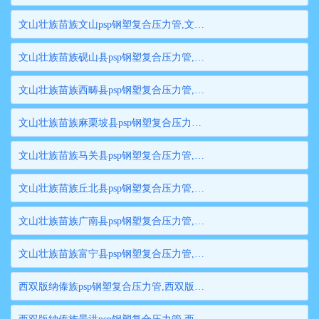
文山壮族苗族文山psp钢塑复合压力管,文山壮族苗族文山钢塑复合管,文山壮族苗族文山衬塑钢管,文山壮族苗族文山psp钢塑复合穿线管,文山壮族苗族文山内衬塑复合钢管
文山壮族苗族砚山县psp钢塑复合压力管,文山壮族苗族砚山县钢塑复合管,文山壮族苗族砚山县衬塑钢管,文山壮族苗族砚山县psp钢塑复合穿线管,文山壮族苗族砚山县内衬塑复合钢管
文山壮族苗族西畴县psp钢塑复合压力管,文山壮族苗族西畴县钢塑复合管,文山壮族苗族西畴县衬塑钢管,文山壮族苗族西畴县psp钢塑复合穿线管,文山壮族苗族西畴县内衬塑复合钢管
文山壮族苗族麻栗坡县psp钢塑复合压力管,文山壮族苗族麻栗坡县钢塑复合管,文山壮族苗族麻栗坡县衬塑钢管,文山壮族苗族麻栗坡县psp钢塑复合穿线管,文山壮族苗族麻栗坡县内衬塑复合钢管
文山壮族苗族马关县psp钢塑复合压力管,文山壮族苗族马关县钢塑复合管,文山壮族苗族马关县衬塑钢管,文山壮族苗族马关县psp钢塑复合穿线管,文山壮族苗族马关县内衬塑复合钢管
文山壮族苗族丘北县psp钢塑复合压力管,文山壮族苗族丘北县钢塑复合管,文山壮族苗族丘北县衬塑钢管,文山壮族苗族丘北县psp钢塑复合穿线管,文山壮族苗族丘北县内衬塑复合钢管
文山壮族苗族广南县psp钢塑复合压力管,文山壮族苗族广南县钢塑复合管,文山壮族苗族广南县衬塑钢管,文山壮族苗族广南县psp钢塑复合穿线管,文山壮族苗族广南县内衬塑复合钢管
文山壮族苗族富宁县psp钢塑复合压力管,文山壮族苗族富宁县钢塑复合管,文山壮族苗族富宁县衬塑钢管,文山壮族苗族富宁县psp钢塑复合穿线管,文山壮族苗族富宁县内衬塑复合钢管
西双版纳傣族psp钢塑复合压力管,西双版纳傣族钢塑复合管,西双版纳傣族衬塑钢管,西双版纳傣族psp钢塑复合穿线管,西双版纳傣族内衬塑复合钢管