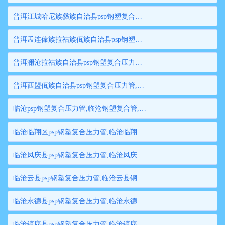
普洱江城哈尼族彝族自治县psp钢塑复合压力管,普洱江城哈尼族彝族自治县钢塑复合管,普洱江城哈尼族彝族自治县衬塑钢管,普洱江城哈尼族彝族自治县psp钢塑复合穿线管,普洱江城哈尼族彝族自治县内衬塑复合钢管
普洱孟连傣族拉祜族佤族自治县psp钢塑复合压力管,普洱孟连傣族拉祜族佤族自治县钢塑复合管,普洱孟连傣族拉祜族佤族自治县衬塑钢管,普洱孟连傣族拉祜族佤族自治县psp钢塑复合穿线管,普洱孟连傣族拉祜族佤族自治县内衬塑复合钢管
普洱澜沧拉祜族自治县psp钢塑复合压力管,普洱澜沧拉祜族自治县钢塑复合管,普洱澜沧拉祜族自治县衬塑钢管,普洱澜沧拉祜族自治县psp钢塑复合穿线管,普洱澜沧拉祜族自治县内衬塑复合钢管
普洱西盟佤族自治县psp钢塑复合压力管,普洱西盟佤族自治县钢塑复合管,普洱西盟佤族自治县衬塑钢管,普洱西盟佤族自治县psp钢塑复合穿线管,普洱西盟佤族自治县内衬塑复合钢管
临沧psp钢塑复合压力管,临沧钢塑复合管,临沧衬塑钢管,临沧psp钢塑复合穿线管,临沧内衬塑复合钢管
临沧临翔区psp钢塑复合压力管,临沧临翔区钢塑复合管,临沧临翔区衬塑钢管,临沧临翔区psp钢塑复合穿线管,临沧临翔区内衬塑复合钢管
临沧凤庆县psp钢塑复合压力管,临沧凤庆县钢塑复合管,临沧凤庆县衬塑钢管,临沧凤庆县psp钢塑复合穿线管,临沧凤庆县内衬塑复合钢管
临沧云县psp钢塑复合压力管,临沧云县钢塑复合管,临沧云县衬塑钢管,临沧云县psp钢塑复合穿线管,临沧云县内衬塑复合钢管
临沧永德县psp钢塑复合压力管,临沧永德县钢塑复合管,临沧永德县衬塑钢管,临沧永德县psp钢塑复合穿线管,临沧永德县内衬塑复合钢管
临沧镇康县psp钢塑复合压力管,临沧镇康县钢塑复合管,临沧镇康县衬塑钢管,临沧镇康县psp钢塑复合穿线管,临沧镇康县内衬塑复合钢管