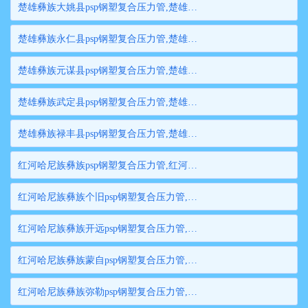
楚雄彝族大姚县psp钢塑复合压力管,楚雄彝族大姚县钢塑复合管,楚雄彝族大姚县衬塑钢管,楚雄彝族大姚县psp钢塑复合穿线管,楚雄彝族大姚县内衬塑复合钢管
楚雄彝族永仁县psp钢塑复合压力管,楚雄彝族永仁县钢塑复合管,楚雄彝族永仁县衬塑钢管,楚雄彝族永仁县psp钢塑复合穿线管,楚雄彝族永仁县内衬塑复合钢管
楚雄彝族元谋县psp钢塑复合压力管,楚雄彝族元谋县钢塑复合管,楚雄彝族元谋县衬塑钢管,楚雄彝族元谋县psp钢塑复合穿线管,楚雄彝族元谋县内衬塑复合钢管
楚雄彝族武定县psp钢塑复合压力管,楚雄彝族武定县钢塑复合管,楚雄彝族武定县衬塑钢管,楚雄彝族武定县psp钢塑复合穿线管,楚雄彝族武定县内衬塑复合钢管
楚雄彝族禄丰县psp钢塑复合压力管,楚雄彝族禄丰县钢塑复合管,楚雄彝族禄丰县衬塑钢管,楚雄彝族禄丰县psp钢塑复合穿线管,楚雄彝族禄丰县内衬塑复合钢管
红河哈尼族彝族psp钢塑复合压力管,红河哈尼族彝族钢塑复合管,红河哈尼族彝族衬塑钢管,红河哈尼族彝族psp钢塑复合穿线管,红河哈尼族彝族内衬塑复合钢管
红河哈尼族彝族个旧psp钢塑复合压力管,红河哈尼族彝族个旧钢塑复合管,红河哈尼族彝族个旧衬塑钢管,红河哈尼族彝族个旧psp钢塑复合穿线管,红河哈尼族彝族个旧内衬塑复合钢管
红河哈尼族彝族开远psp钢塑复合压力管,红河哈尼族彝族开远钢塑复合管,红河哈尼族彝族开远衬塑钢管,红河哈尼族彝族开远psp钢塑复合穿线管,红河哈尼族彝族开远内衬塑复合钢管
红河哈尼族彝族蒙自psp钢塑复合压力管,红河哈尼族彝族蒙自钢塑复合管,红河哈尼族彝族蒙自衬塑钢管,红河哈尼族彝族蒙自psp钢塑复合穿线管,红河哈尼族彝族蒙自内衬塑复合钢管
红河哈尼族彝族弥勒psp钢塑复合压力管,红河哈尼族彝族弥勒钢塑复合管,红河哈尼族彝族弥勒衬塑钢管,红河哈尼族彝族弥勒psp钢塑复合穿线管,红河哈尼族彝族弥勒内衬塑复合钢管