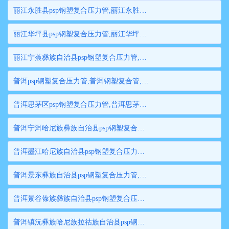
丽江永胜县psp钢塑复合压力管,丽江永胜县钢塑复合管,丽江永胜县衬塑钢管,丽江永胜县psp钢塑复合穿线管,丽江永胜县内衬塑复合钢管
丽江华坪县psp钢塑复合压力管,丽江华坪县钢塑复合管,丽江华坪县衬塑钢管,丽江华坪县psp钢塑复合穿线管,丽江华坪县内衬塑复合钢管
丽江宁蒗彝族自治县psp钢塑复合压力管,丽江宁蒗彝族自治县钢塑复合管,丽江宁蒗彝族自治县衬塑钢管,丽江宁蒗彝族自治县psp钢塑复合穿线管,丽江宁蒗彝族自治县内衬塑复合钢管
普洱psp钢塑复合压力管,普洱钢塑复合管,普洱衬塑钢管,普洱psp钢塑复合穿线管,普洱内衬塑复合钢管
普洱思茅区psp钢塑复合压力管,普洱思茅区钢塑复合管,普洱思茅区衬塑钢管,普洱思茅区psp钢塑复合穿线管,普洱思茅区内衬塑复合钢管
普洱宁洱哈尼族彝族自治县psp钢塑复合压力管,普洱宁洱哈尼族彝族自治县钢塑复合管,普洱宁洱哈尼族彝族自治县衬塑钢管,普洱宁洱哈尼族彝族自治县psp钢塑复合穿线管,普洱宁洱哈尼族彝族自治县内衬塑复合钢管
普洱墨江哈尼族自治县psp钢塑复合压力管,普洱墨江哈尼族自治县钢塑复合管,普洱墨江哈尼族自治县衬塑钢管,普洱墨江哈尼族自治县psp钢塑复合穿线管,普洱墨江哈尼族自治县内衬塑复合钢管
普洱景东彝族自治县psp钢塑复合压力管,普洱景东彝族自治县钢塑复合管,普洱景东彝族自治县衬塑钢管,普洱景东彝族自治县psp钢塑复合穿线管,普洱景东彝族自治县内衬塑复合钢管
普洱景谷傣族彝族自治县psp钢塑复合压力管,普洱景谷傣族彝族自治县钢塑复合管,普洱景谷傣族彝族自治县衬塑钢管,普洱景谷傣族彝族自治县psp钢塑复合穿线管,普洱景谷傣族彝族自治县内衬塑复合钢管
普洱镇沅彝族哈尼族拉祜族自治县psp钢塑复合压力管,普洱镇沅彝族哈尼族拉祜族自治县钢塑复合管,普洱镇沅彝族哈尼族拉祜族自治县衬塑钢管,普洱镇沅彝族哈尼族拉祜族自治县psp钢塑复合穿线管,普洱镇沅彝族哈尼族拉祜族自治县内衬塑复合钢管