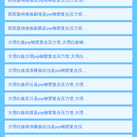
西双版纳傣族景洪psp钢塑复合压力管,西双版纳傣族景洪钢塑复合管,西双版纳傣族景洪衬塑钢管,西双版纳傣族景洪psp钢塑复合穿线管,西双版纳傣族景洪内衬塑复合钢管
西双版纳傣族勐海县psp钢塑复合压力管,西双版纳傣族勐海县钢塑复合管,西双版纳傣族勐海县衬塑钢管,西双版纳傣族勐海县psp钢塑复合穿线管,西双版纳傣族勐海县内衬塑复合钢管
西双版纳傣族勐腊县psp钢塑复合压力管,西双版纳傣族勐腊县钢塑复合管,西双版纳傣族勐腊县衬塑钢管,西双版纳傣族勐腊县psp钢塑复合穿线管,西双版纳傣族勐腊县内衬塑复合钢管
大理白族psp钢塑复合压力管,大理白族钢塑复合管,大理白族衬塑钢管,大理白族psp钢塑复合穿线管,大理白族内衬塑复合钢管
大理白族大理psp钢塑复合压力管,大理白族大理钢塑复合管,大理白族大理衬塑钢管,大理白族大理psp钢塑复合穿线管,大理白族大理内衬塑复合钢管
大理白族漾濞彝族自治县psp钢塑复合压力管,大理白族漾濞彝族自治县钢塑复合管,大理白族漾濞彝族自治县衬塑钢管,大理白族漾濞彝族自治县psp钢塑复合穿线管,大理白族漾濞彝族自治县内衬塑复合钢管
大理白族祥云县psp钢塑复合压力管,大理白族祥云县钢塑复合管,大理白族祥云县衬塑钢管,大理白族祥云县psp钢塑复合穿线管,大理白族祥云县内衬塑复合钢管
大理白族宾川县psp钢塑复合压力管,大理白族宾川县钢塑复合管,大理白族宾川县衬塑钢管,大理白族宾川县psp钢塑复合穿线管,大理白族宾川县内衬塑复合钢管
大理白族弥渡县psp钢塑复合压力管,大理白族弥渡县钢塑复合管,大理白族弥渡县衬塑钢管,大理白族弥渡县psp钢塑复合穿线管,大理白族弥渡县内衬塑复合钢管
大理白族南涧彝族自治县psp钢塑复合压力管,大理白族南涧彝族自治县钢塑复合管,大理白族南涧彝族自治县衬塑钢管,大理白族南涧彝族自治县psp钢塑复合穿线管,大理白族南涧彝族自治县内衬塑复合钢管